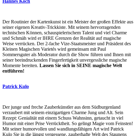
Hannes Koch
Der Routinier der Kartenkunst ist ein Meister der großen Effekte aus
seiner eigenen Kreativ-Trickkiste. Mit seinem hervorragenden
technischen Können, schauspielerischem Talent und viel Charme
und Schmäh wird er IHRE Grenzen der Realität auf magische
Weise verrücken. Der 2-fache Vize-Staatsmeister und Präsident des
Kleinen Magischen Varietés wird gemeinsam mit Paul
Sommersguter als Moderator durch die Show führen und Ihnen mit
seiner beeindruckenden Fingerfertigkeit unvergessliche magische
Momente bereiten.
Lassen Sie sich in SEINE magische Welt
entführen!
Patrick Kulo
Der junge und freche Zauberkünstler aus dem Südburgenland
verzaubert mit seinem einzigartigen Charme Jung und Alt. Sein
Rezept: Genialität mit einem Schuss Wahnsinn, getaucht in viel
Humor mit einer Prise Verrücktheit. So gelingt Magie vom Feinsten!
Mit seiner humorvollen und wandlungsfähigen Art wird Patrick
Kulo Sie in die längst vergessene, zauberhafte Welt des Staunens