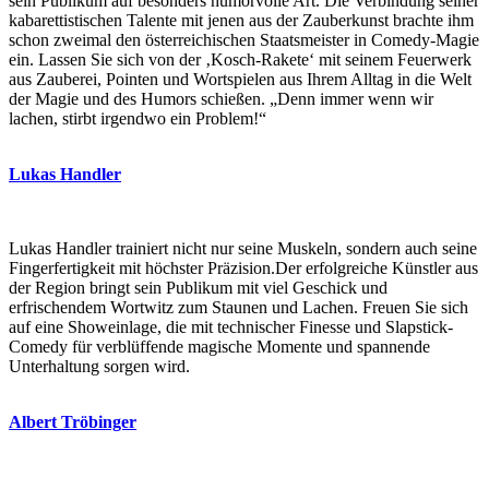
sein Publikum auf besonders humorvolle Art. Die Verbindung seiner
kabarettistischen Talente mit jenen aus der Zauberkunst brachte ihm
schon zweimal den österreichischen Staatsmeister in Comedy-Magie
ein. Lassen Sie sich von der ‚Kosch-Rakete‘ mit seinem Feuerwerk
aus Zauberei, Pointen und Wortspielen aus Ihrem Alltag in die Welt
der Magie und des Humors schießen. „Denn immer wenn wir
lachen, stirbt irgendwo ein Problem!“
Lukas Handler
Lukas Handler trainiert nicht nur seine Muskeln, sondern auch seine
Fingerfertigkeit mit höchster Präzision.Der erfolgreiche Künstler aus
der Region bringt sein Publikum mit viel Geschick und
erfrischendem Wortwitz zum Staunen und Lachen. Freuen Sie sich
auf eine Showeinlage, die mit technischer Finesse und Slapstick-
Comedy für verblüffende magische Momente und spannende
Unterhaltung sorgen wird.
Albert Tröbinger