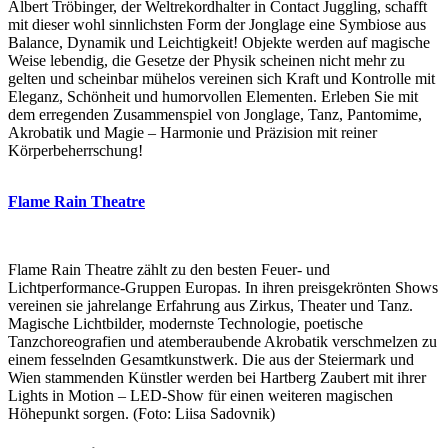
Albert Tröbinger, der Weltrekordhalter in Contact Juggling, schafft
mit dieser wohl sinnlichsten Form der Jonglage eine Symbiose aus
Balance, Dynamik und Leichtigkeit! Objekte werden auf magische
Weise lebendig, die Gesetze der Physik scheinen nicht mehr zu
gelten und scheinbar mühelos vereinen sich Kraft und Kontrolle mit
Eleganz, Schönheit und humorvollen Elementen. Erleben Sie mit
dem erregenden Zusammenspiel von Jonglage, Tanz, Pantomime,
Akrobatik und Magie – Harmonie und Präzision mit reiner
Körperbeherrschung!
Flame Rain Theatre
Flame Rain Theatre zählt zu den besten Feuer- und
Lichtperformance-Gruppen Europas. In ihren preisgekrönten Shows
vereinen sie jahrelange Erfahrung aus Zirkus, Theater und Tanz.
Magische Lichtbilder, modernste Technologie, poetische
Tanzchoreografien und atemberaubende Akrobatik verschmelzen zu
einem fesselnden Gesamtkunstwerk. Die aus der Steiermark und
Wien stammenden Künstler werden bei Hartberg Zaubert mit ihrer
Lights in Motion – LED-Show für einen weiteren magischen
Höhepunkt sorgen. (Foto: Liisa Sadovnik)